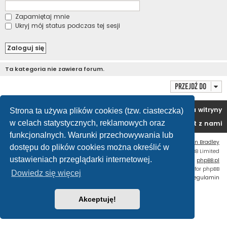
Zapamiętaj mnie
Ukryj mój status podczas tej sesji
Ta kategoria nie zawiera forum.
Przejdź do
Portal
Forum
Usuń ciasteczka witryny
Strona ta używa plików cookies (tzw. ciasteczka)
w celach statystycznych, reklamowych oraz
Kontakt z nami
funkcjonalnych. Warunki przechowywania lub
Flat Style by
Ian Bradley
dostępu do plików cookies można określić w
Technologię dostarcza
phpBB
® Forum Software © phpBB Limited
ustawieniach przeglądarki internetowej.
Polski pakiet językowy dostarcza
phpBB.pl
Custom Code
extension for phpBB
Dowiedz się więcej
Zasady ochrony danych osobowych
|
Regulamin
Akceptuję!