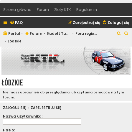
Strona główna
Forum
Zloty KTK
Regulamin
FAQ
Zarejestruj się
Zaloguj się
S
S
Portal
Forum
Kadett Tuning Klub
Fora regionalne
z
z
Łódzkie
u
u
k
k
a
a
j
j
Łódzkie
Nie masz uprawnień do przeglądania lub czytania tematów na tym
forum.
ZALOGUJ SIĘ
•
ZAREJESTRUJ SIĘ
Nazwa użytkownika:
Hasło: