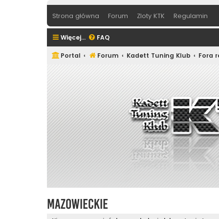
Strona główna
Forum
Zloty KTK
Regulamin
Więcej…
FAQ
Portal
Forum
Kadett Tuning Klub
Fora 
Mazowieckie