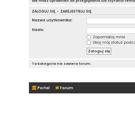
Nie masz uprawnień do przeglądania lub czytania tem
ZALOGUJ SIĘ
•
ZAREJESTRUJ SIĘ
Nazwa użytkownika:
Hasło:
Zapamiętaj mnie
Ukryj mój status podcza
Ta kategoria nie zawiera forum.
Portal
Forum