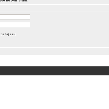
atów na tym forum.
s tej sesji