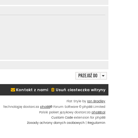
Przejdź do
Kontakt z nami
Usuń ciasteczka witryny
Flat Style by
Ian Bradley
Technologię dostarcza
phpBB
® Forum Software © phpBB Limited
Polski pakiet językowy dostarcza
phpBB.pl
Custom Code
extension for phpBB
Zasady ochrony danych osobowych
|
Regulamin