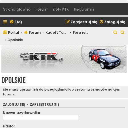
Strona główna
Forum
Zloty KTK
Regulamin
FAQ
Zarejestruj się
Zaloguj się
S
S
Portal
Forum
Kadett Tuning Klub
Fora regionalne
z
z
Opolskie
u
u
k
k
a
a
j
j
Opolskie
Nie masz uprawnień do przeglądania lub czytania tematów na tym
forum.
ZALOGUJ SIĘ
•
ZAREJESTRUJ SIĘ
Nazwa użytkownika:
Hasło: