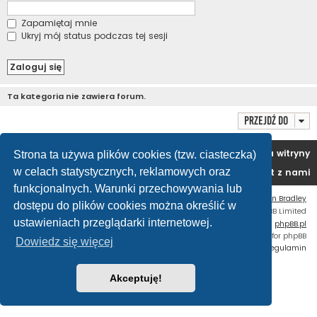
Zapamiętaj mnie
Ukryj mój status podczas tej sesji
Ta kategoria nie zawiera forum.
Przejdź do
Portal
Forum
Usuń ciasteczka witryny
Strona ta używa plików cookies (tzw. ciasteczka)
w celach statystycznych, reklamowych oraz
Kontakt z nami
funkcjonalnych. Warunki przechowywania lub
Flat Style by
Ian Bradley
dostępu do plików cookies można określić w
Technologię dostarcza
phpBB
® Forum Software © phpBB Limited
ustawieniach przeglądarki internetowej.
Polski pakiet językowy dostarcza
phpBB.pl
Custom Code
extension for phpBB
Dowiedz się więcej
Zasady ochrony danych osobowych
|
Regulamin
Akceptuję!