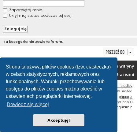
Zapamiętaj mnie
Ukryj mój status podczas tej sesji
Ta kategoria nie zawiera forum.
Przejdź do
Portal
Forum
Usuń ciasteczka witryny
Strona ta używa plików cookies (tzw. ciasteczka)
w celach statystycznych, reklamowych oraz
Kontakt z nami
funkcjonalnych. Warunki przechowywania lub
Flat Style by
Ian Bradley
dostępu do plików cookies można określić w
Technologię dostarcza
phpBB
® Forum Software © phpBB Limited
ustawieniach przeglądarki internetowej.
Polski pakiet językowy dostarcza
phpBB.pl
Custom Code
extension for phpBB
Dowiedz się więcej
Zasady ochrony danych osobowych
|
Regulamin
Akceptuję!