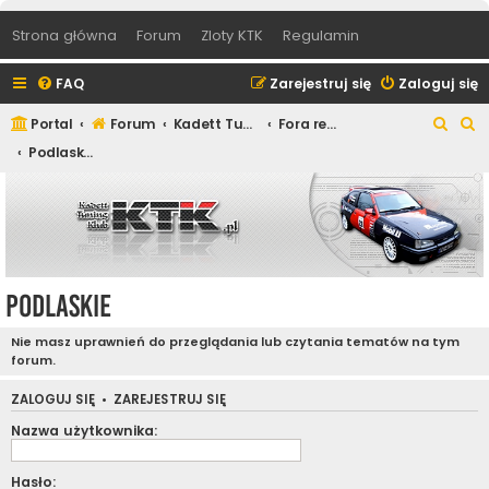
Strona główna
Forum
Zloty KTK
Regulamin
FAQ
Zarejestruj się
Zaloguj się
S
S
Portal
Forum
Kadett Tuning Klub
Fora regionalne
z
z
Podlaskie
u
u
k
k
a
a
j
j
Podlaskie
Nie masz uprawnień do przeglądania lub czytania tematów na tym
forum.
ZALOGUJ SIĘ
•
ZAREJESTRUJ SIĘ
Nazwa użytkownika:
Hasło: