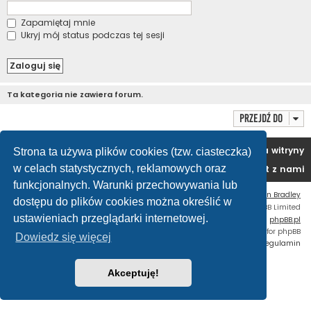
Zapamiętaj mnie
Ukryj mój status podczas tej sesji
Ta kategoria nie zawiera forum.
Przejdź do
Portal
Forum
Usuń ciasteczka witryny
Strona ta używa plików cookies (tzw. ciasteczka)
w celach statystycznych, reklamowych oraz
Kontakt z nami
funkcjonalnych. Warunki przechowywania lub
Flat Style by
Ian Bradley
dostępu do plików cookies można określić w
Technologię dostarcza
phpBB
® Forum Software © phpBB Limited
ustawieniach przeglądarki internetowej.
Polski pakiet językowy dostarcza
phpBB.pl
Custom Code
extension for phpBB
Dowiedz się więcej
Zasady ochrony danych osobowych
|
Regulamin
Akceptuję!