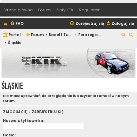
Strona główna
Forum
Zloty KTK
Regulamin
FAQ
Zarejestruj się
Zaloguj się
S
S
Portal
Forum
Kadett Tuning Klub
Fora regionalne
z
z
Śląskie
u
u
k
k
a
a
j
j
Śląskie
Nie masz uprawnień do przeglądania lub czytania tematów na tym
forum.
ZALOGUJ SIĘ
•
ZAREJESTRUJ SIĘ
Nazwa użytkownika:
Hasło: