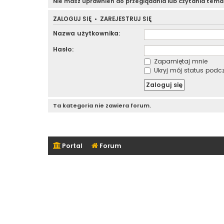
Nie masz uprawnień do przeglądania lub czytania tem
ZALOGUJ SIĘ
•
ZAREJESTRUJ SIĘ
Nazwa użytkownika:
Hasło:
Zapamiętaj mnie
Ukryj mój status podcza
Ta kategoria nie zawiera forum.
Portal
Forum