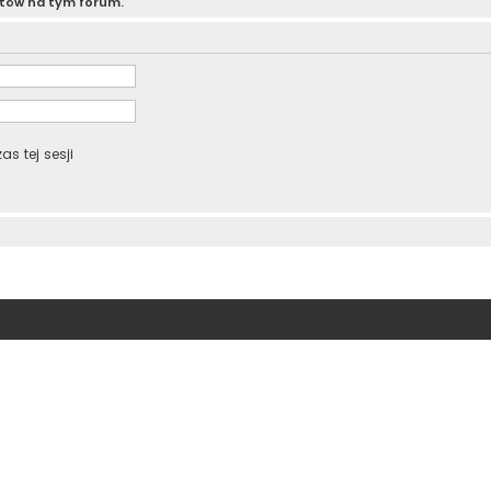
atów na tym forum.
s tej sesji