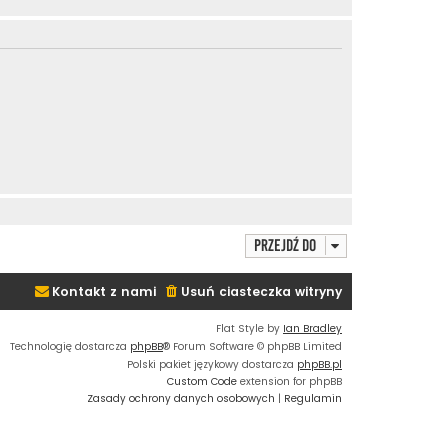
Przejdź do
Kontakt z nami
Usuń ciasteczka witryny
Flat Style by
Ian Bradley
Technologię dostarcza
phpBB
® Forum Software © phpBB Limited
Polski pakiet językowy dostarcza
phpBB.pl
Custom Code
extension for phpBB
Zasady ochrony danych osobowych
|
Regulamin