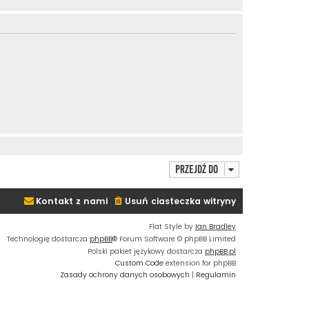
Przejdź do
Kontakt z nami
Usuń ciasteczka witryny
Flat Style by
Ian Bradley
Technologię dostarcza
phpBB
® Forum Software © phpBB Limited
Polski pakiet językowy dostarcza
phpBB.pl
Custom Code
extension for phpBB
Zasady ochrony danych osobowych
|
Regulamin