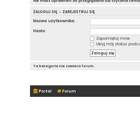
Nie masz uprawnień do przeglądania lub czytania tem
ZALOGUJ SIĘ
•
ZAREJESTRUJ SIĘ
Nazwa użytkownika:
Hasło:
Zapamiętaj mnie
Ukryj mój status podcza
Ta kategoria nie zawiera forum.
Portal
Forum