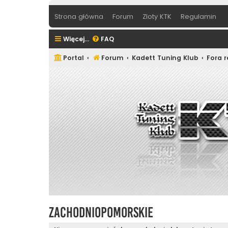
Strona główna
Forum
Zloty KTK
Regulamin
Więcej…
FAQ
Portal
Forum
Kadett Tuning Klub
Fora 
Zachodniopomorskie