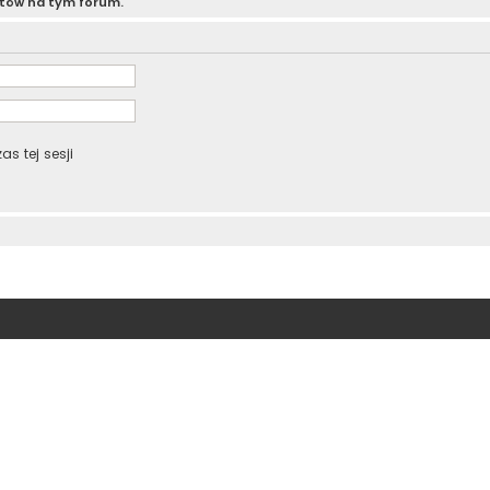
atów na tym forum.
s tej sesji