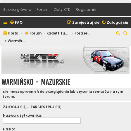
Strona główna
Forum
Zloty KTK
Regulamin
FAQ
Zarejestruj się
Zaloguj się
S
S
Portal
Forum
Kadett Tuning Klub
Fora regionalne
z
z
Warmińsko - Mazurskie
u
u
k
k
a
a
j
j
Warmińsko - Mazurskie
Nie masz uprawnień do przeglądania lub czytania tematów na tym
forum.
ZALOGUJ SIĘ
•
ZAREJESTRUJ SIĘ
Nazwa użytkownika:
Hasło: