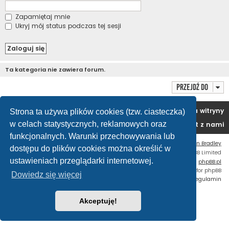
Zapamiętaj mnie
Ukryj mój status podczas tej sesji
Ta kategoria nie zawiera forum.
Przejdź do
Portal
Forum
Usuń ciasteczka witryny
Strona ta używa plików cookies (tzw. ciasteczka)
w celach statystycznych, reklamowych oraz
Kontakt z nami
funkcjonalnych. Warunki przechowywania lub
Flat Style by
Ian Bradley
dostępu do plików cookies można określić w
Technologię dostarcza
phpBB
® Forum Software © phpBB Limited
ustawieniach przeglądarki internetowej.
Polski pakiet językowy dostarcza
phpBB.pl
Custom Code
extension for phpBB
Dowiedz się więcej
Zasady ochrony danych osobowych
|
Regulamin
Akceptuję!