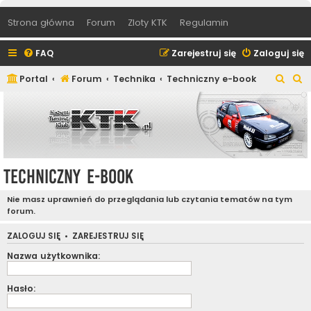
Strona główna
Forum
Zloty KTK
Regulamin
FAQ
Zarejestruj się
Zaloguj się
S
S
Portal
Forum
Technika
Techniczny e-book
z
z
u
u
k
k
a
a
j
j
Techniczny e-book
Nie masz uprawnień do przeglądania lub czytania tematów na tym
forum.
ZALOGUJ SIĘ
•
ZAREJESTRUJ SIĘ
Nazwa użytkownika:
Hasło: