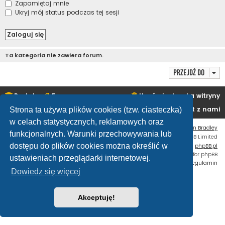
Zapamiętaj mnie
Ukryj mój status podczas tej sesji
Ta kategoria nie zawiera forum.
Przejdź do
Portal
Forum
Usuń ciasteczka witryny
Kontakt z nami
Strona ta używa plików cookies (tzw. ciasteczka)
w celach statystycznych, reklamowych oraz
Flat Style by
Ian Bradley
funkcjonalnych. Warunki przechowywania lub
Technologię dostarcza
phpBB
® Forum Software © phpBB Limited
dostępu do plików cookies można określić w
Polski pakiet językowy dostarcza
phpBB.pl
Custom Code
extension for phpBB
ustawieniach przeglądarki internetowej.
Zasady ochrony danych osobowych
|
Regulamin
Dowiedz się więcej
Akceptuję!