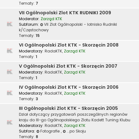
Tematy:
7
VII Ogólnopolski Zlot KTK RUDNIKI 2009
Moderator:
Zarząd KTK
Subforum:
VII Zlot Ogólnopolski - lotnisko Rudniki
k/Częstochowy
Tematy:
15
VI Ogólnopolski Zlot KTK - Skorzęcin 2008
Moderatorzy:
RadaKTK
,
Zarząd KTK
Tematy:
1
V Ogólnopolski Zlot KTK - Skorzęcin 2007
Moderatorzy:
RadaKTK
,
Zarząd KTK
Tematy:
1
IV Ogólnopolski Zlot KTK - Skorzęcin 2006
Moderatorzy:
RadaKTK
,
Zarząd KTK
Tematy:
3
III Ogólnopolski Zlot KTK - Skorzęcin 2005
Dział dotyczący przygotowań poszczególnych regionów
kraju do III-go Ogólnopolskiego Zlotu Kadett Tuning Klubu
Moderatorzy:
RadaKTK
,
Zarząd KTK
Subfora:
Fotografie
,
...po Skoju
Tematy:
8