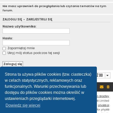
Nie masz uprawnień do przeglądania lub czytania tematów na tym
forum.
ZALOGUJ SIĘ
•
ZAREJESTRUJ SIĘ
Nazwa użytkownika:
Hasło:
Zapamiętaj mnie
Ukryj mój status podczas tej sesji
Strona ta używa plików cookies (tzw. ciasteczka)
Przejdź do
w celach statystycznych, reklamowych oraz
funkcjonalnych. Warunki przechowywania lub
Portal
Forum
dostępu do plików cookies można określić w
Flat Style by
Ian Bradley
ustawieniach przeglądarki internetowej.
Technologię dostarcza
phpBB
® Forum Software © phpBB Limited
Dowiedz się więcej
Polski pakiet językowy dostarcza
phpBB.pl
Custom Code
extension for phpBB