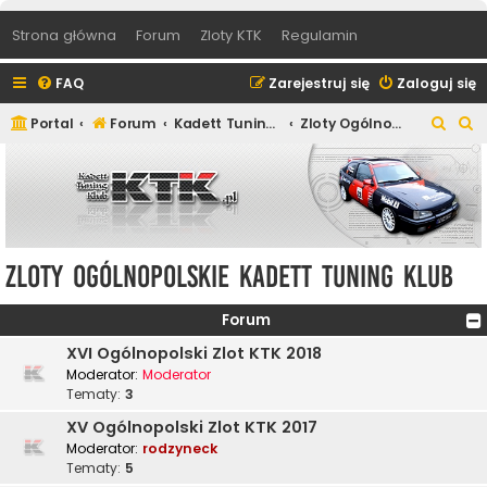
Strona główna
Forum
Zloty KTK
Regulamin
FAQ
Zarejestruj się
Zaloguj się
S
S
Portal
Forum
Kadett Tuning Klub
Zloty Ogólnopolskie Kadett Tuning Klub
z
z
u
u
k
k
a
a
j
j
Zloty Ogólnopolskie Kadett Tuning Klub
Forum
XVI Ogólnopolski Zlot KTK 2018
Moderator:
Moderator
Tematy:
3
XV Ogólnopolski Zlot KTK 2017
Moderator:
rodzyneck
Tematy:
5