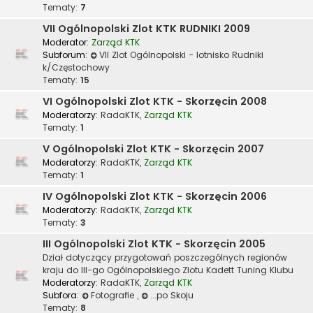
Tematy:
7
VII Ogólnopolski Zlot KTK RUDNIKI 2009
Moderator:
Zarząd KTK
Subforum:
VII Zlot Ogólnopolski - lotnisko Rudniki
k/Częstochowy
Tematy:
15
VI Ogólnopolski Zlot KTK - Skorzęcin 2008
Moderatorzy:
RadaKTK
,
Zarząd KTK
Tematy:
1
V Ogólnopolski Zlot KTK - Skorzęcin 2007
Moderatorzy:
RadaKTK
,
Zarząd KTK
Tematy:
1
IV Ogólnopolski Zlot KTK - Skorzęcin 2006
Moderatorzy:
RadaKTK
,
Zarząd KTK
Tematy:
3
III Ogólnopolski Zlot KTK - Skorzęcin 2005
Dział dotyczący przygotowań poszczególnych regionów
kraju do III-go Ogólnopolskiego Zlotu Kadett Tuning Klubu
Moderatorzy:
RadaKTK
,
Zarząd KTK
Subfora:
Fotografie
,
...po Skoju
Tematy:
8