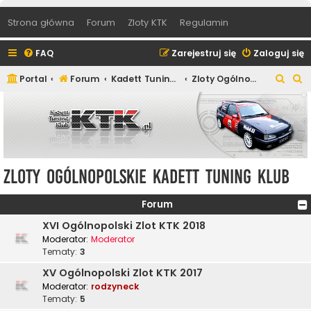
Strona główna
Forum
Zloty KTK
Regulamin
FAQ
Zarejestruj się
Zaloguj się
S
S
Portal
Forum
Kadett Tuning Klub
Zloty Ogólnopolskie Kadett Tuning Klub
z
z
u
u
k
k
a
a
j
j
Zloty Ogólnopolskie Kadett Tuning Klub
Forum
XVI Ogólnopolski Zlot KTK 2018
Moderator:
Moderator
Tematy:
3
XV Ogólnopolski Zlot KTK 2017
Moderator:
rodzyneck
Tematy:
5