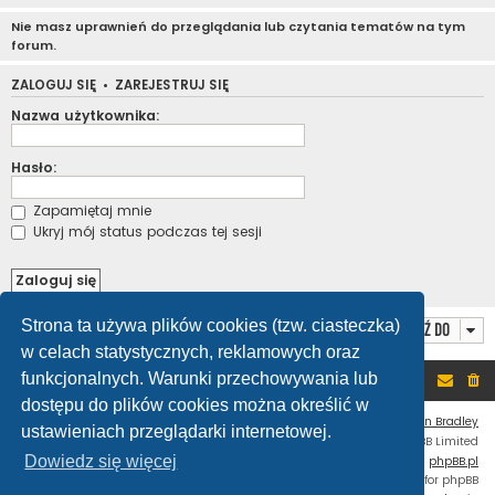
Nie masz uprawnień do przeglądania lub czytania tematów na tym
forum.
ZALOGUJ SIĘ
•
ZAREJESTRUJ SIĘ
Nazwa użytkownika:
Hasło:
Zapamiętaj mnie
Ukryj mój status podczas tej sesji
Strona ta używa plików cookies (tzw. ciasteczka)
Przejdź do
w celach statystycznych, reklamowych oraz
funkcjonalnych. Warunki przechowywania lub
Portal
Forum
dostępu do plików cookies można określić w
Flat Style by
Ian Bradley
ustawieniach przeglądarki internetowej.
Technologię dostarcza
phpBB
® Forum Software © phpBB Limited
Dowiedz się więcej
Polski pakiet językowy dostarcza
phpBB.pl
Custom Code
extension for phpBB