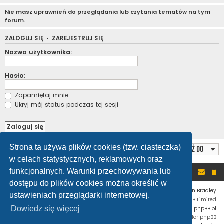
Nie masz uprawnień do przeglądania lub czytania tematów na tym
forum.
ZALOGUJ SIĘ
•
ZAREJESTRUJ SIĘ
Nazwa użytkownika:
Hasło:
Zapamiętaj mnie
Ukryj mój status podczas tej sesji
Strona ta używa plików cookies (tzw. ciasteczka)
Przejdź do
w celach statystycznych, reklamowych oraz
funkcjonalnych. Warunki przechowywania lub
Portal
Forum
dostępu do plików cookies można określić w
Flat Style by
Ian Bradley
ustawieniach przeglądarki internetowej.
Technologię dostarcza
phpBB
® Forum Software © phpBB Limited
Dowiedz się więcej
Polski pakiet językowy dostarcza
phpBB.pl
Custom Code
extension for phpBB