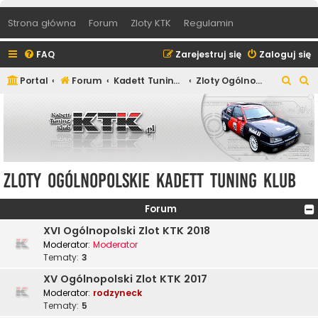
Strona główna
Forum
Zloty KTK
Regulamin
FAQ
Zarejestruj się
Zaloguj się
S
S
Portal
Forum
Kadett Tuning Klub
Zloty Ogólnopolskie Kadett Tuning Klub
z
z
u
u
k
k
a
a
j
j
Zloty Ogólnopolskie Kadett Tuning Klub
Forum
XVI Ogólnopolski Zlot KTK 2018
Moderator:
Moderator
Tematy:
3
XV Ogólnopolski Zlot KTK 2017
Moderator:
rodzyneck
Tematy:
5