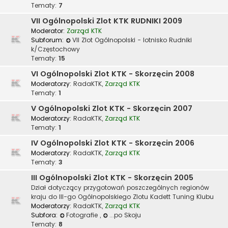
Tematy:
7
VII Ogólnopolski Zlot KTK RUDNIKI 2009
Moderator:
Zarząd KTK
Subforum:
VII Zlot Ogólnopolski - lotnisko Rudniki
k/Częstochowy
Tematy:
15
VI Ogólnopolski Zlot KTK - Skorzęcin 2008
Moderatorzy:
RadaKTK
,
Zarząd KTK
Tematy:
1
V Ogólnopolski Zlot KTK - Skorzęcin 2007
Moderatorzy:
RadaKTK
,
Zarząd KTK
Tematy:
1
IV Ogólnopolski Zlot KTK - Skorzęcin 2006
Moderatorzy:
RadaKTK
,
Zarząd KTK
Tematy:
3
III Ogólnopolski Zlot KTK - Skorzęcin 2005
Dział dotyczący przygotowań poszczególnych regionów
kraju do III-go Ogólnopolskiego Zlotu Kadett Tuning Klubu
Moderatorzy:
RadaKTK
,
Zarząd KTK
Subfora:
Fotografie
,
...po Skoju
Tematy:
8