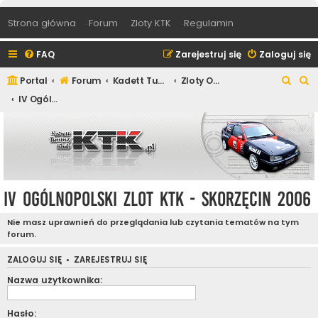
Strona główna
Forum
Zloty KTK
Regulamin
FAQ
Zarejestruj się
Zaloguj się
S
S
Portal
Forum
Kadett Tuning Klub
Zloty Ogólnopolskie Kadett Tuning Klub
z
z
IV Ogólnopolski Zlot KTK - Skorzęcin 2006
u
u
k
k
a
a
j
j
IV Ogólnopolski Zlot KTK - Skorzęcin 2006
Nie masz uprawnień do przeglądania lub czytania tematów na tym
forum.
ZALOGUJ SIĘ
•
ZAREJESTRUJ SIĘ
Nazwa użytkownika:
Hasło: