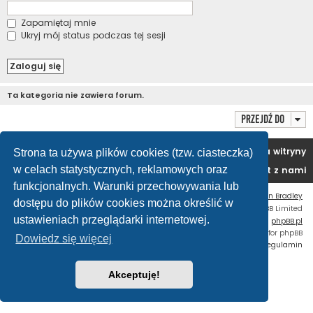
Zapamiętaj mnie
Ukryj mój status podczas tej sesji
Ta kategoria nie zawiera forum.
Przejdź do
Portal
Forum
Usuń ciasteczka witryny
Strona ta używa plików cookies (tzw. ciasteczka)
w celach statystycznych, reklamowych oraz
Kontakt z nami
funkcjonalnych. Warunki przechowywania lub
Flat Style by
Ian Bradley
dostępu do plików cookies można określić w
Technologię dostarcza
phpBB
® Forum Software © phpBB Limited
ustawieniach przeglądarki internetowej.
Polski pakiet językowy dostarcza
phpBB.pl
Custom Code
extension for phpBB
Dowiedz się więcej
Zasady ochrony danych osobowych
|
Regulamin
Akceptuję!