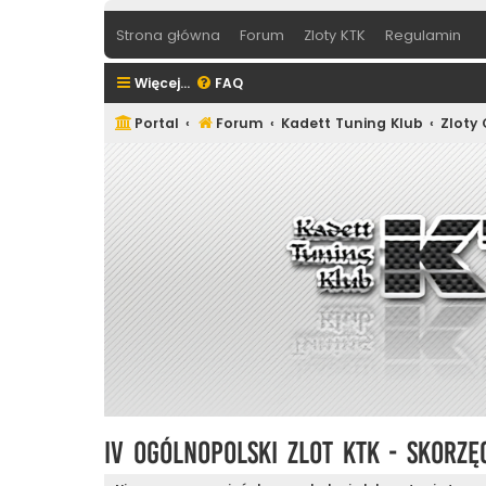
Strona główna
Forum
Zloty KTK
Regulamin
Więcej…
FAQ
Portal
Forum
Kadett Tuning Klub
Zloty
IV Ogólnopolski Zlot KTK - Skorzę