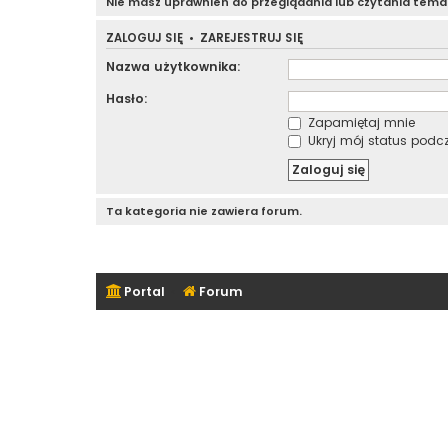
Nie masz uprawnień do przeglądania lub czytania tem
ZALOGUJ SIĘ
•
ZAREJESTRUJ SIĘ
Nazwa użytkownika:
Hasło:
Zapamiętaj mnie
Ukryj mój status podcza
Ta kategoria nie zawiera forum.
Portal
Forum