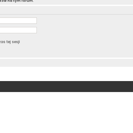
atów na tym forum.
s tej sesji