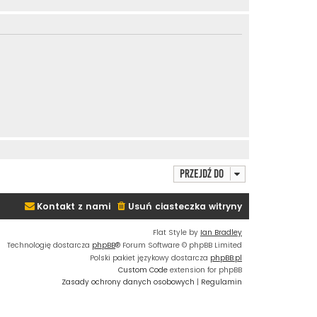
Przejdź do
Kontakt z nami
Usuń ciasteczka witryny
Flat Style by
Ian Bradley
Technologię dostarcza
phpBB
® Forum Software © phpBB Limited
Polski pakiet językowy dostarcza
phpBB.pl
Custom Code
extension for phpBB
Zasady ochrony danych osobowych
|
Regulamin