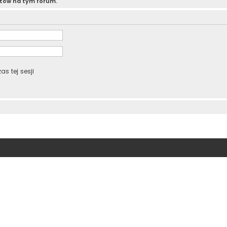
atów na tym forum.
s tej sesji