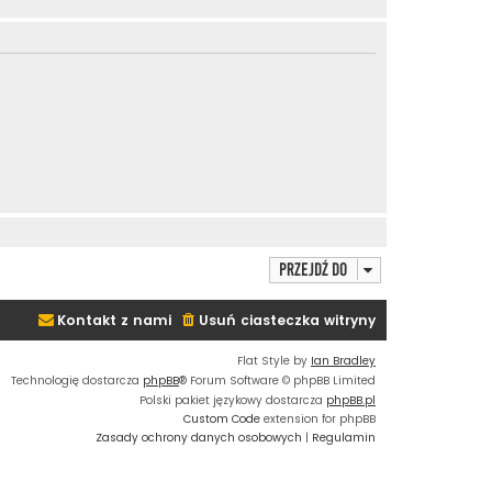
Przejdź do
Kontakt z nami
Usuń ciasteczka witryny
Flat Style by
Ian Bradley
Technologię dostarcza
phpBB
® Forum Software © phpBB Limited
Polski pakiet językowy dostarcza
phpBB.pl
Custom Code
extension for phpBB
Zasady ochrony danych osobowych
|
Regulamin