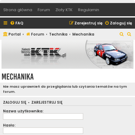
Strona główna
Forum
Zloty KTK
Regulamin
FAQ
Zarejestruj się
Zaloguj się
S
S
Portal
Forum
Technika
Mechanika
z
z
u
u
k
k
a
a
j
j
Mechanika
Nie masz uprawnień do przeglądania lub czytania tematów na tym
forum.
ZALOGUJ SIĘ
•
ZAREJESTRUJ SIĘ
Nazwa użytkownika:
Hasło: