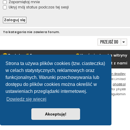
Zapamiętaj mnie
Ukryj mój status podczas tej sesji
Ta kategoria nie zawiera forum.
Przejdź do
Portal
Forum
Usuń ciasteczka witryny
Kontakt z nami
Strona ta używa plików cookies (tzw. ciasteczka)
w celach statystycznych, reklamowych oraz
Flat Style by
Ian Bradley
funkcjonalnych. Warunki przechowywania lub
Technologię dostarcza
phpBB
® Forum Software © phpBB Limited
dostępu do plików cookies można określić w
Polski pakiet językowy dostarcza
phpBB.pl
Custom Code
extension for phpBB
ustawieniach przeglądarki internetowej.
Zasady ochrony danych osobowych
|
Regulamin
Dowiedz się więcej
Akceptuję!