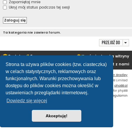
Zapamiętaj mnie
Ukryj mój status podczas tej sesji
Ta kategoria nie zawiera forum.
Przejdź do
Portal
Forum
Usuń ciasteczka witryny
Kontakt z nami
Strona ta używa plików cookies (tzw. ciasteczka)
w celach statystycznych, reklamowych oraz
Flat Style by
Ian Bradley
funkcjonalnych. Warunki przechowywania lub
Technologię dostarcza
phpBB
® Forum Software © phpBB Limited
dostępu do plików cookies można określić w
Polski pakiet językowy dostarcza
phpBB.pl
Custom Code
extension for phpBB
ustawieniach przeglądarki internetowej.
Zasady ochrony danych osobowych
|
Regulamin
Dowiedz się więcej
Akceptuję!