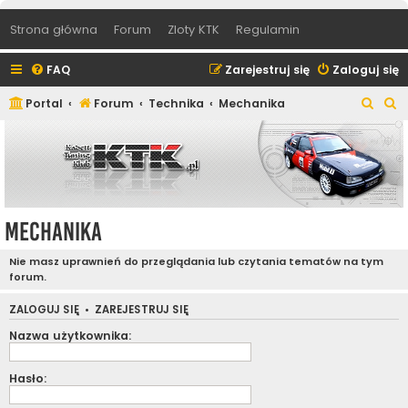
Strona główna
Forum
Zloty KTK
Regulamin
FAQ
Zarejestruj się
Zaloguj się
S
S
Portal
Forum
Technika
Mechanika
z
z
u
u
k
k
a
a
j
j
Mechanika
Nie masz uprawnień do przeglądania lub czytania tematów na tym
forum.
ZALOGUJ SIĘ
•
ZAREJESTRUJ SIĘ
Nazwa użytkownika:
Hasło: