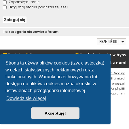
Zapamiętaj mnie
Ukryj mój status podczas tej sesji
Ta kategoria nie zawiera forum.
Przejdź do
Portal
Forum
Usuń ciasteczka witryny
Kontakt z nami
Strona ta używa plików cookies (tzw. ciasteczka)
w celach statystycznych, reklamowych oraz
Flat Style by
Ian Bradley
funkcjonalnych. Warunki przechowywania lub
Technologię dostarcza
phpBB
® Forum Software © phpBB Limited
dostępu do plików cookies można określić w
Polski pakiet językowy dostarcza
phpBB.pl
Custom Code
extension for phpBB
ustawieniach przeglądarki internetowej.
Zasady ochrony danych osobowych
|
Regulamin
Dowiedz się więcej
Akceptuję!