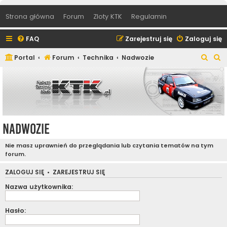
Strona główna
Forum
Zloty KTK
Regulamin
FAQ
Zarejestruj się
Zaloguj się
S
S
Portal
Forum
Technika
Nadwozie
z
z
u
u
k
k
a
a
j
j
Nadwozie
Nie masz uprawnień do przeglądania lub czytania tematów na tym
forum.
ZALOGUJ SIĘ
•
ZAREJESTRUJ SIĘ
Nazwa użytkownika:
Hasło: