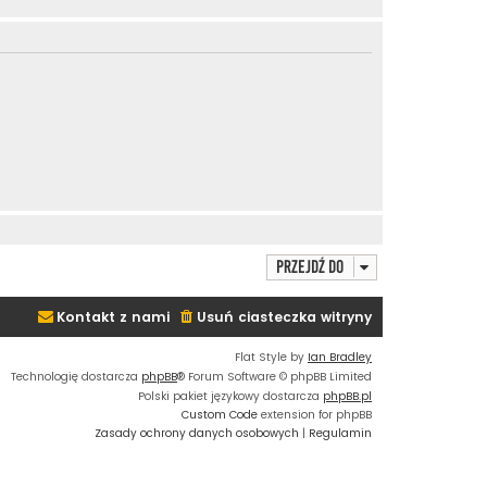
Przejdź do
Kontakt z nami
Usuń ciasteczka witryny
Flat Style by
Ian Bradley
Technologię dostarcza
phpBB
® Forum Software © phpBB Limited
Polski pakiet językowy dostarcza
phpBB.pl
Custom Code
extension for phpBB
Zasady ochrony danych osobowych
|
Regulamin