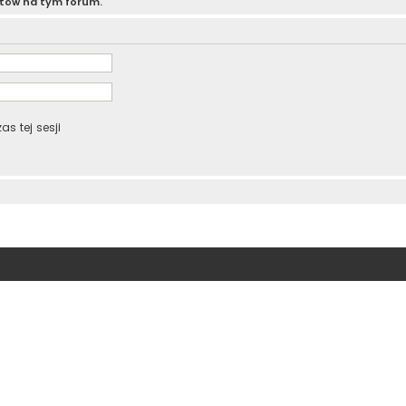
atów na tym forum.
s tej sesji