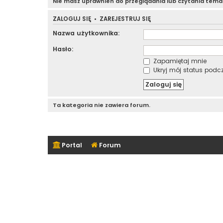
Nie masz uprawnień do przeglądania lub czytania tem
ZALOGUJ SIĘ
•
ZAREJESTRUJ SIĘ
Nazwa użytkownika:
Hasło:
Zapamiętaj mnie
Ukryj mój status podcza
Ta kategoria nie zawiera forum.
Portal
Forum