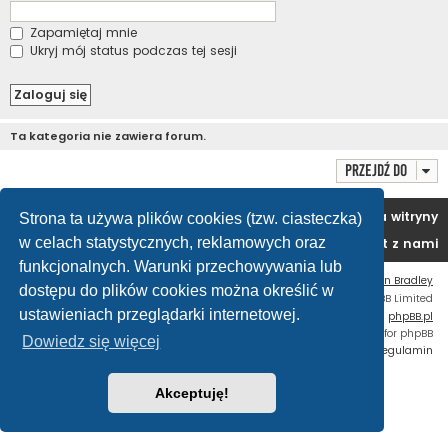
Zapamiętaj mnie
Ukryj mój status podczas tej sesji
Ta kategoria nie zawiera forum.
Przejdź do
Portal
Forum
Usuń ciasteczka witryny
Strona ta używa plików cookies (tzw. ciasteczka)
w celach statystycznych, reklamowych oraz
Kontakt z nami
funkcjonalnych. Warunki przechowywania lub
Flat Style by
Ian Bradley
dostępu do plików cookies można określić w
Technologię dostarcza
phpBB
® Forum Software © phpBB Limited
ustawieniach przeglądarki internetowej.
Polski pakiet językowy dostarcza
phpBB.pl
Custom Code
extension for phpBB
Dowiedz się więcej
Zasady ochrony danych osobowych
|
Regulamin
Akceptuję!