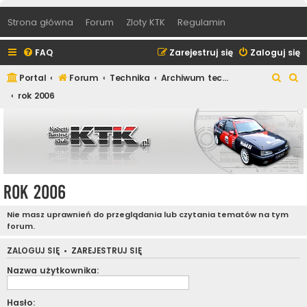
Strona główna
Forum
Zloty KTK
Regulamin
FAQ
Zarejestruj się
Zaloguj się
S
S
Portal
Forum
Technika
Archiwum techniczne
z
z
rok 2006
u
u
k
k
a
a
j
j
rok 2006
Nie masz uprawnień do przeglądania lub czytania tematów na tym
forum.
ZALOGUJ SIĘ
•
ZAREJESTRUJ SIĘ
Nazwa użytkownika:
Hasło: