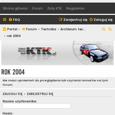
Strona główna
Forum
Zloty KTK
Regulamin
FAQ
Zarejestruj się
Zaloguj się
S
S
Portal
Forum
Technika
Archiwum techniczne
z
z
rok 2004
u
u
k
k
a
a
j
j
rok 2004
Nie masz uprawnień do przeglądania lub czytania tematów na tym
forum.
ZALOGUJ SIĘ
•
ZAREJESTRUJ SIĘ
Nazwa użytkownika:
Hasło: