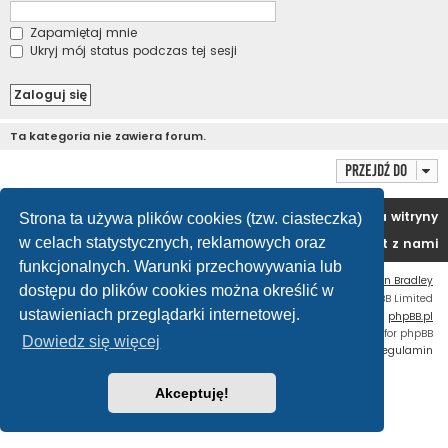
Zapamiętaj mnie
Ukryj mój status podczas tej sesji
Ta kategoria nie zawiera forum.
Przejdź do
Portal
Forum
Usuń ciasteczka witryny
Strona ta używa plików cookies (tzw. ciasteczka)
w celach statystycznych, reklamowych oraz
Kontakt z nami
funkcjonalnych. Warunki przechowywania lub
Flat Style by
Ian Bradley
dostępu do plików cookies można określić w
Technologię dostarcza
phpBB
® Forum Software © phpBB Limited
ustawieniach przeglądarki internetowej.
Polski pakiet językowy dostarcza
phpBB.pl
Custom Code
extension for phpBB
Dowiedz się więcej
Zasady ochrony danych osobowych
|
Regulamin
Akceptuję!