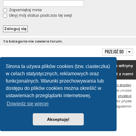
Zapamiętaj mnie
Ukryj mój status podczas tej sesji
Ta kategoria nie zawiera forum.
Przejdź do
Portal
Forum
Usuń ciasteczka witryny
Strona ta używa plików cookies (tzw. ciasteczka)
w celach statystycznych, reklamowych oraz
Kontakt z nami
funkcjonalnych. Warunki przechowywania lub
Flat Style by
Ian Bradley
dostępu do plików cookies można określić w
Technologię dostarcza
phpBB
® Forum Software © phpBB Limited
ustawieniach przeglądarki internetowej.
Polski pakiet językowy dostarcza
phpBB.pl
Custom Code
extension for phpBB
Dowiedz się więcej
Zasady ochrony danych osobowych
|
Regulamin
Akceptuję!