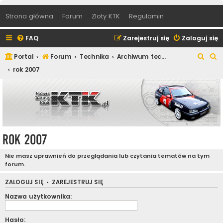
Strona główna
Forum
Zloty KTK
Regulamin
FAQ
Zarejestruj się
Zaloguj się
S
S
Portal
Forum
Technika
Archiwum techniczne
z
z
rok 2007
u
u
k
k
a
a
j
j
rok 2007
Nie masz uprawnień do przeglądania lub czytania tematów na tym
forum.
ZALOGUJ SIĘ
•
ZAREJESTRUJ SIĘ
Nazwa użytkownika:
Hasło: