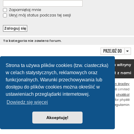
Zapamiętaj mnie
Ukryj mój status podczas tej sesji
Ta kategoria nie zawiera forum.
Przejdź do
Portal
Forum
Usuń ciasteczka witryny
Strona ta używa plików cookies (tzw. ciasteczka)
w celach statystycznych, reklamowych oraz
Kontakt z nami
funkcjonalnych. Warunki przechowywania lub
Flat Style by
Ian Bradley
dostępu do plików cookies można określić w
Technologię dostarcza
phpBB
® Forum Software © phpBB Limited
ustawieniach przeglądarki internetowej.
Polski pakiet językowy dostarcza
phpBB.pl
Custom Code
extension for phpBB
Dowiedz się więcej
Zasady ochrony danych osobowych
|
Regulamin
Akceptuję!