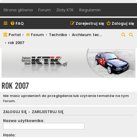
Strona główna
Forum
Zloty KTK
Regulamin
FAQ
Zarejestruj się
Zaloguj się
S
S
Portal
Forum
Technika
Archiwum techniczne
z
z
rok 2007
u
u
k
k
a
a
j
j
rok 2007
Nie masz uprawnień do przeglądania lub czytania tematów na tym
forum.
ZALOGUJ SIĘ
•
ZAREJESTRUJ SIĘ
Nazwa użytkownika:
Hasło: