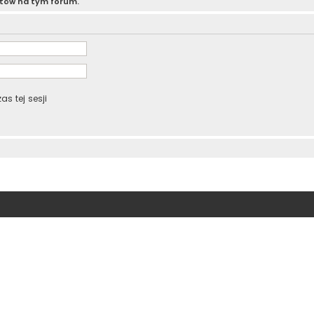
atów na tym forum.
s tej sesji