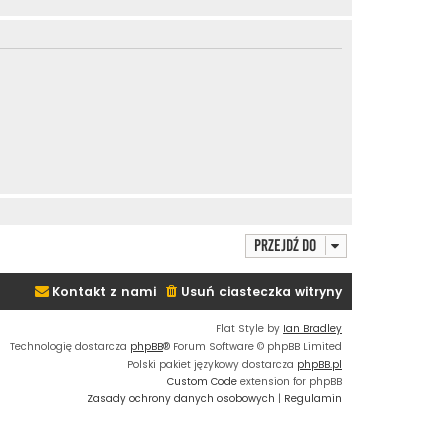
Przejdź do
Kontakt z nami
Usuń ciasteczka witryny
Flat Style by
Ian Bradley
Technologię dostarcza
phpBB
® Forum Software © phpBB Limited
Polski pakiet językowy dostarcza
phpBB.pl
Custom Code
extension for phpBB
Zasady ochrony danych osobowych
|
Regulamin