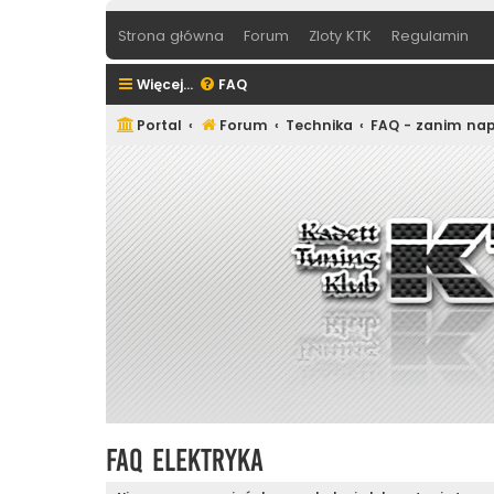
Strona główna
Forum
Zloty KTK
Regulamin
Więcej…
FAQ
Portal
Forum
Technika
FAQ - zanim nap
FAQ Elektryka