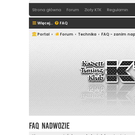
Strona główna
Forum
Zloty KTK
Regulamin
Więcej…
FAQ
Portal
Forum
Technika
FAQ - zanim nap
FAQ Nadwozie