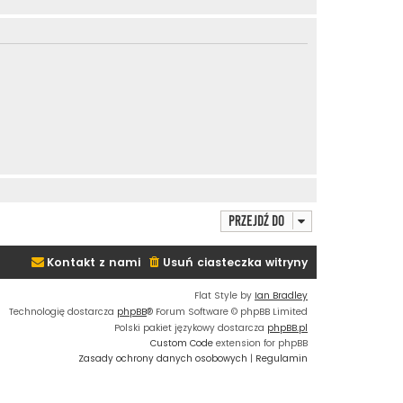
Przejdź do
Kontakt z nami
Usuń ciasteczka witryny
Flat Style by
Ian Bradley
Technologię dostarcza
phpBB
® Forum Software © phpBB Limited
Polski pakiet językowy dostarcza
phpBB.pl
Custom Code
extension for phpBB
Zasady ochrony danych osobowych
|
Regulamin