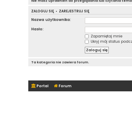
Nie masz uprawnień do przeglądania lub czytania tem
ZALOGUJ SIĘ
•
ZAREJESTRUJ SIĘ
Nazwa użytkownika:
Hasło:
Zapamiętaj mnie
Ukryj mój status podcza
Ta kategoria nie zawiera forum.
Portal
Forum