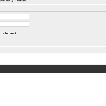
atów na tym forum.
s tej sesji