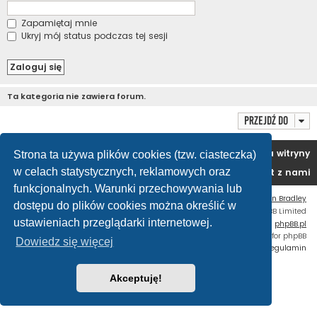
Zapamiętaj mnie
Ukryj mój status podczas tej sesji
Ta kategoria nie zawiera forum.
Przejdź do
Portal
Forum
Usuń ciasteczka witryny
Strona ta używa plików cookies (tzw. ciasteczka)
w celach statystycznych, reklamowych oraz
Kontakt z nami
funkcjonalnych. Warunki przechowywania lub
Flat Style by
Ian Bradley
dostępu do plików cookies można określić w
Technologię dostarcza
phpBB
® Forum Software © phpBB Limited
ustawieniach przeglądarki internetowej.
Polski pakiet językowy dostarcza
phpBB.pl
Custom Code
extension for phpBB
Dowiedz się więcej
Zasady ochrony danych osobowych
|
Regulamin
Akceptuję!