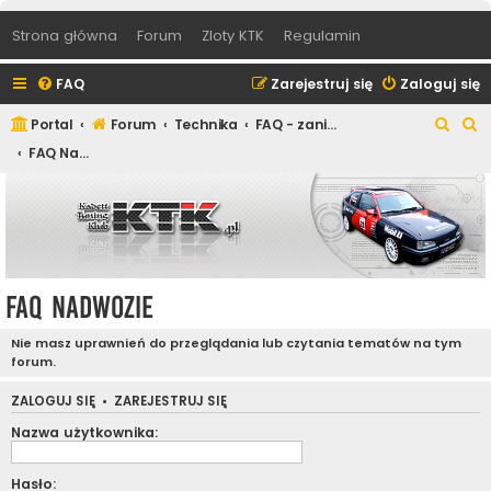
Strona główna
Forum
Zloty KTK
Regulamin
FAQ
Zarejestruj się
Zaloguj się
S
S
Portal
Forum
Technika
FAQ - zanim napiszesz jakiegokolwiek posta z zapytaniem
z
z
FAQ Nadwozie
u
u
k
k
a
a
j
j
FAQ Nadwozie
Nie masz uprawnień do przeglądania lub czytania tematów na tym
forum.
ZALOGUJ SIĘ
•
ZAREJESTRUJ SIĘ
Nazwa użytkownika:
Hasło: