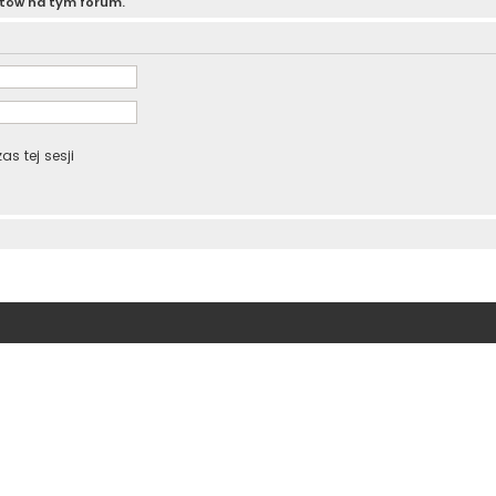
atów na tym forum.
s tej sesji