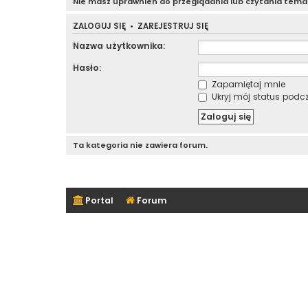
Nie masz uprawnień do przeglądania lub czytania tem
ZALOGUJ SIĘ
•
ZAREJESTRUJ SIĘ
Nazwa użytkownika:
Hasło:
Zapamiętaj mnie
Ukryj mój status podcza
Ta kategoria nie zawiera forum.
Portal
Forum