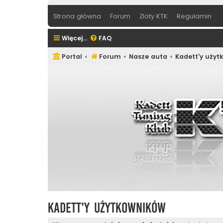
Strona główna
Forum
Zloty KTK
Regulamin
Więcej…
FAQ
Portal
Forum
Nasze auta
Kadett'y użyt
Kadett'y użytkowników