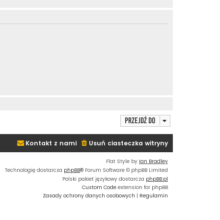
Przejdź do
Kontakt z nami
Usuń ciasteczka witryny
Flat Style by
Ian Bradley
Technologię dostarcza
phpBB
® Forum Software © phpBB Limited
Polski pakiet językowy dostarcza
phpBB.pl
Custom Code
extension for phpBB
Zasady ochrony danych osobowych
|
Regulamin