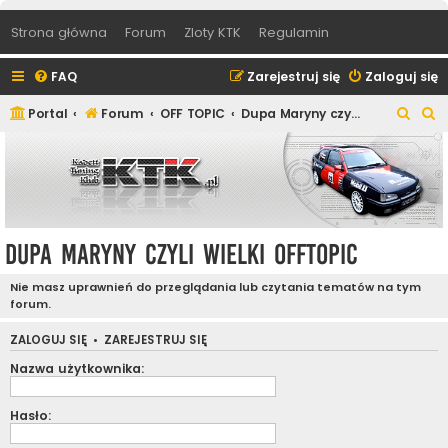
Strona główna
Forum
Zloty KTK
Regulamin
FAQ
Zarejestruj się
Zaloguj się
S
S
Portal
Forum
OFF TOPIC
Dupa Maryny czyli wielki offtopic
z
z
u
u
k
k
a
a
j
j
Dupa Maryny czyli wielki offtopic
Nie masz uprawnień do przeglądania lub czytania tematów na tym
forum.
ZALOGUJ SIĘ
•
ZAREJESTRUJ SIĘ
Nazwa użytkownika:
Hasło: