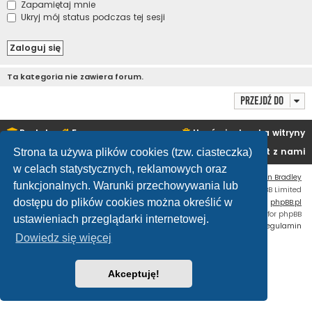
Zapamiętaj mnie
Ukryj mój status podczas tej sesji
Ta kategoria nie zawiera forum.
Przejdź do
Portal
Forum
Usuń ciasteczka witryny
Kontakt z nami
Strona ta używa plików cookies (tzw. ciasteczka)
w celach statystycznych, reklamowych oraz
Flat Style by
Ian Bradley
funkcjonalnych. Warunki przechowywania lub
Technologię dostarcza
phpBB
® Forum Software © phpBB Limited
dostępu do plików cookies można określić w
Polski pakiet językowy dostarcza
phpBB.pl
Custom Code
extension for phpBB
ustawieniach przeglądarki internetowej.
Zasady ochrony danych osobowych
|
Regulamin
Dowiedz się więcej
Akceptuję!