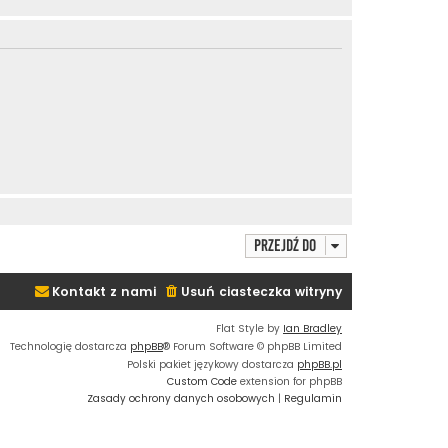
Przejdź do
Kontakt z nami
Usuń ciasteczka witryny
Flat Style by
Ian Bradley
Technologię dostarcza
phpBB
® Forum Software © phpBB Limited
Polski pakiet językowy dostarcza
phpBB.pl
Custom Code
extension for phpBB
Zasady ochrony danych osobowych
|
Regulamin