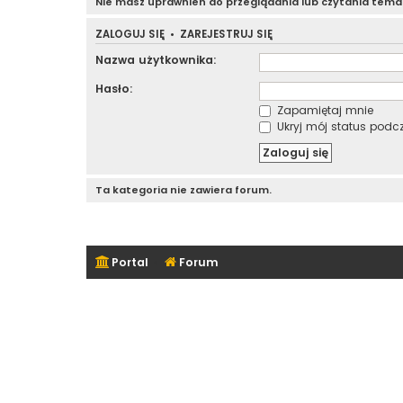
Nie masz uprawnień do przeglądania lub czytania tem
ZALOGUJ SIĘ
•
ZAREJESTRUJ SIĘ
Nazwa użytkownika:
Hasło:
Zapamiętaj mnie
Ukryj mój status podcza
Ta kategoria nie zawiera forum.
Portal
Forum