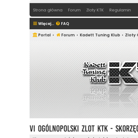
Strona główna
Forum
Zloty KTK
Regulamin
Więcej…
FAQ
Portal
Forum
Kadett Tuning Klub
Zloty
VI Ogólnopolski Zlot KTK - Skorzę