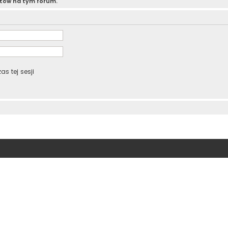
atów na tym forum.
s tej sesji