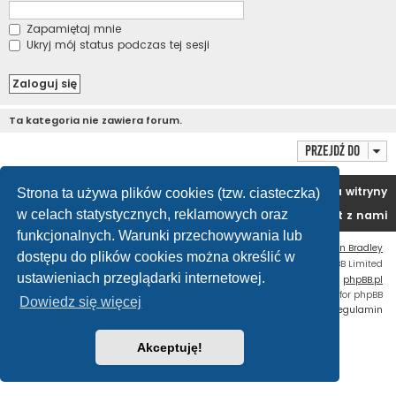
Zapamiętaj mnie
Ukryj mój status podczas tej sesji
Ta kategoria nie zawiera forum.
Przejdź do
Portal
Forum
Usuń ciasteczka witryny
Strona ta używa plików cookies (tzw. ciasteczka)
w celach statystycznych, reklamowych oraz
Kontakt z nami
funkcjonalnych. Warunki przechowywania lub
Flat Style by
Ian Bradley
dostępu do plików cookies można określić w
Technologię dostarcza
phpBB
® Forum Software © phpBB Limited
ustawieniach przeglądarki internetowej.
Polski pakiet językowy dostarcza
phpBB.pl
Custom Code
extension for phpBB
Dowiedz się więcej
Zasady ochrony danych osobowych
|
Regulamin
Akceptuję!