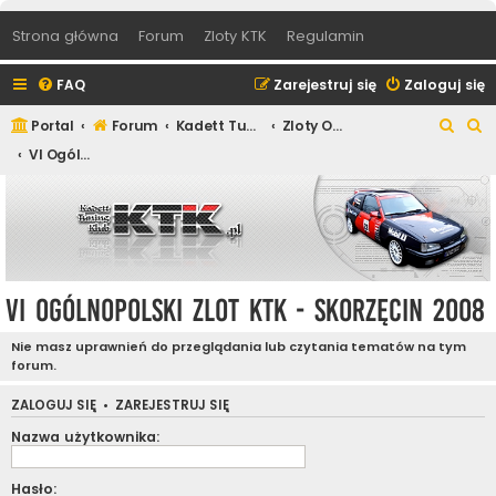
Strona główna
Forum
Zloty KTK
Regulamin
FAQ
Zarejestruj się
Zaloguj się
S
S
Portal
Forum
Kadett Tuning Klub
Zloty Ogólnopolskie Kadett Tuning Klub
z
z
VI Ogólnopolski Zlot KTK - Skorzęcin 2008
u
u
k
k
a
a
j
j
VI Ogólnopolski Zlot KTK - Skorzęcin 2008
Nie masz uprawnień do przeglądania lub czytania tematów na tym
forum.
ZALOGUJ SIĘ
•
ZAREJESTRUJ SIĘ
Nazwa użytkownika:
Hasło: