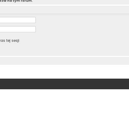
atów na tym forum.
s tej sesji