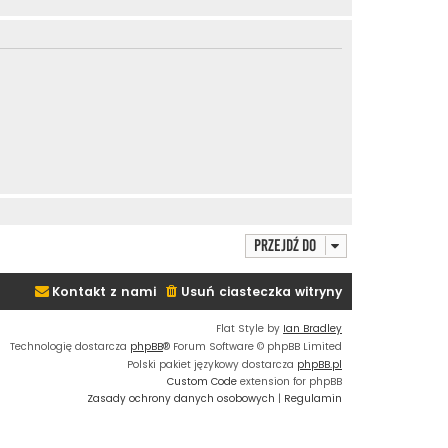
Przejdź do
Kontakt z nami
Usuń ciasteczka witryny
Flat Style by
Ian Bradley
Technologię dostarcza
phpBB
® Forum Software © phpBB Limited
Polski pakiet językowy dostarcza
phpBB.pl
Custom Code
extension for phpBB
Zasady ochrony danych osobowych
|
Regulamin