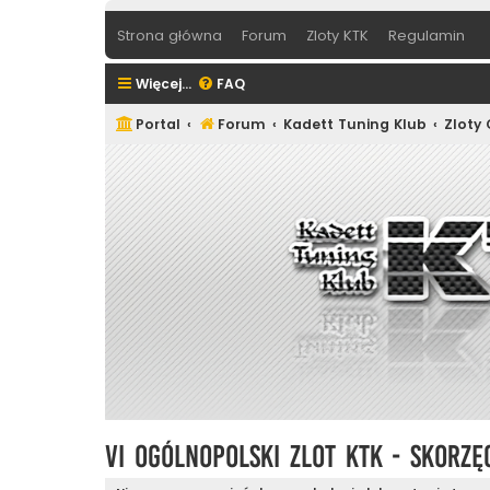
Strona główna
Forum
Zloty KTK
Regulamin
Więcej…
FAQ
Portal
Forum
Kadett Tuning Klub
Zloty
VI Ogólnopolski Zlot KTK - Skorzę