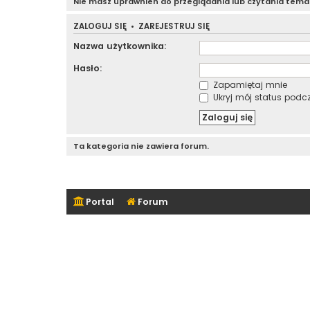
Nie masz uprawnień do przeglądania lub czytania tem
ZALOGUJ SIĘ
•
ZAREJESTRUJ SIĘ
Nazwa użytkownika:
Hasło:
Zapamiętaj mnie
Ukryj mój status podcza
Ta kategoria nie zawiera forum.
Portal
Forum