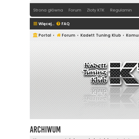
Strona główna
Forum
Zloty KTK
Regulamin
Więcej…
FAQ
Portal
Forum
Kadett Tuning Klub
Komun
Archiwum