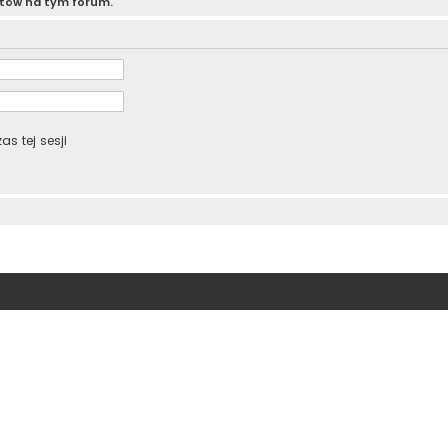
atów na tym forum.
s tej sesji