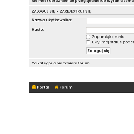
Nie masz uprawnień do przeglądania lub czytania tem
ZALOGUJ SIĘ
•
ZAREJESTRUJ SIĘ
Nazwa użytkownika:
Hasło:
Zapamiętaj mnie
Ukryj mój status podcza
Ta kategoria nie zawiera forum.
Portal
Forum