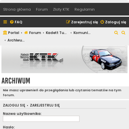
Strona główna
Forum
Zloty KTK
Regulamin
FAQ
Zarejestruj się
Zaloguj się
S
S
Portal
Forum
Kadett Tuning Klub
Komunikaty Zarządu KTK
z
z
Archiwum
u
u
k
k
a
a
j
j
Archiwum
Nie masz uprawnień do przeglądania lub czytania tematów na tym
forum.
ZALOGUJ SIĘ
•
ZAREJESTRUJ SIĘ
Nazwa użytkownika:
Hasło: