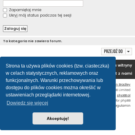
Zapamiętaj mnie
Ukryj mój status podczas tej sesji
Ta kategoria nie zawiera forum.
Przejdź do
Portal
Forum
Usuń ciasteczka witryny
Strona ta używa plików cookies (tzw. ciasteczka)
w celach statystycznych, reklamowych oraz
Kontakt z nami
funkcjonalnych. Warunki przechowywania lub
Flat Style by
Ian Bradley
dostępu do plików cookies można określić w
Technologię dostarcza
phpBB
® Forum Software © phpBB Limited
ustawieniach przeglądarki internetowej.
Polski pakiet językowy dostarcza
phpBB.pl
Custom Code
extension for phpBB
Dowiedz się więcej
Zasady ochrony danych osobowych
|
Regulamin
Akceptuję!