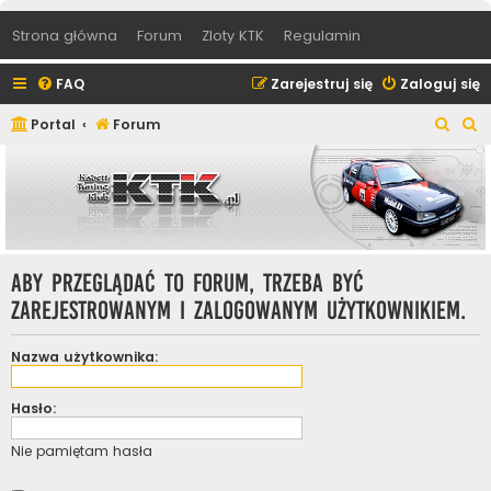
Strona główna
Forum
Zloty KTK
Regulamin
FAQ
Zarejestruj się
Zaloguj się
S
S
Portal
Forum
z
z
u
u
k
k
a
a
j
j
Aby przeglądać to forum, trzeba być
zarejestrowanym i zalogowanym użytkownikiem.
Nazwa użytkownika:
Hasło:
Nie pamiętam hasła