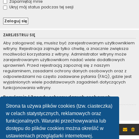
Zapamiętaj mnie
Ukryj mój status podczas tej sesji
ZAREJESTRUJ SIĘ
Aby zalogować się, musisz być zarejestrowanym użytkownikiem
witryny. Rejestracja zajmuje tylko chwilę, a znacznie zwiększa
możliwości korzystania z witryny. Administrator witryny może
zarejestrowanym użytkownikom nadać wiele dodatkowych
uprawnień. Przed rejestracją zapoznaj się z naszym
regulaminem, zasadami ochrony danych osobowych oraz z
odpowiedziami na często zadawane pytania (FAQ), gdzie jest
wyjaśnionych wiele podstawowych zagadnień dotyczących
funkcjonowania witryny.
Regulamin
|
Zasady ochrony danych osobowych
Strona ta używa plików cookies (tzw. ciasteczka)
Zarejestruj się
w celach statystycznych, reklamowych oraz
funkcjonalnych. Warunki przechowywania lub
dostępu do plików cookies można określić w
Portal
Forum
ustawieniach przeglądarki internetowej.