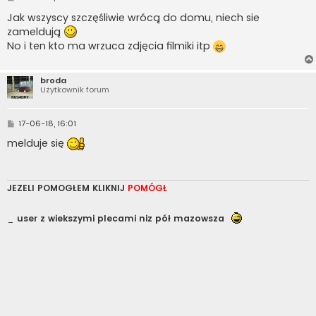
o
s
Jak wszyscy szczęśliwie wrócą do domu, niech sie
t
zameldują
No i ten kto ma wrzuca zdjęcia filmiki itp
broda
Użytkownik forum
P
17-06-18, 16:01
o
s
melduje się
t
JEZELI POMOGŁEM KLIKNIJ
POMÓGŁ
_
user z wiekszymi plecami niz pół mazowsza