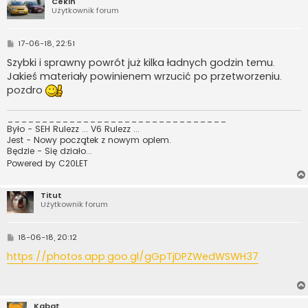
Cekin
Użytkownik forum
P
17-06-18, 22:51
o
s
Szybki i sprawny powrót już kilka ładnych godzin temu.
t
Jakieś materiały powinienem wrzucić po przetworzeniu.
pozdro
________________________________
Było - SEH Rulezz ... V6 Rulezz ...
Jest - Nowy początek z nowym oplem.
Będzie - Się działo...
Powered by C20LET
Titut
Użytkownik forum
P
18-06-18, 20:12
o
s
https://photos.app.goo.gl/gGpTjDPZWedWSWH37
t
Kabat