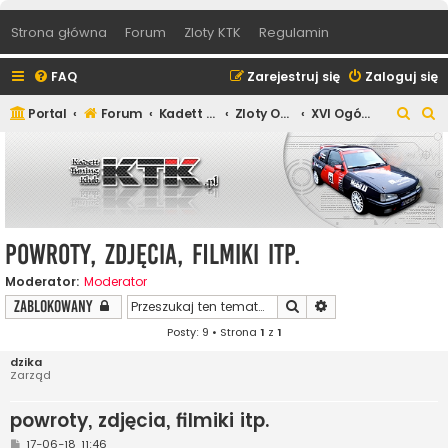
Strona główna
Forum
Zloty KTK
Regulamin
FAQ
Zarejestruj się
Zaloguj się
S
S
Portal
Forum
Kadett Tuning Klub
Zloty Ogólnopolskie Kadett Tuning Klub
XVI Ogólnopolski Zlot KTK 2018
z
z
u
u
k
k
a
a
j
j
powroty, zdjęcia, filmiki itp.
Moderator:
Moderator
Szukaj
Wyszukiwanie zaaw
Zablokowany
Posty: 9 • Strona
1
z
1
dzika
Zarząd
powroty, zdjęcia, filmiki itp.
P
17-06-18, 11:46