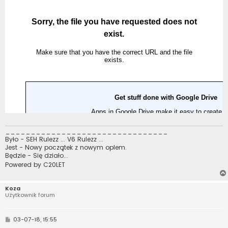
________________________________
Było - SEH Rulezz ... V6 Rulezz ...
Jest - Nowy początek z nowym oplem.
Będzie - Się działo...
Powered by C20LET
Koza
Użytkownik forum
P
03-07-18, 15:55
o