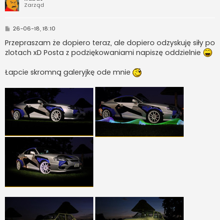
Zarząd
P
26-06-18, 18:10
o
s
Przepraszam że dopiero teraz, ale dopiero odzyskuję siły po
t
zlotach xD Posta z podziękowaniami napiszę oddzielnie
Łapcie skromną galeryjkę ode mnie