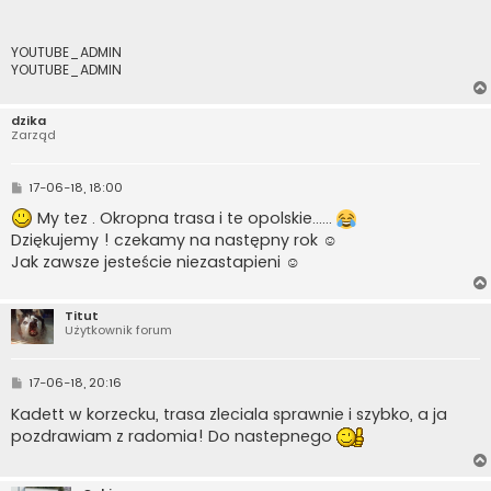
YOUTUBE_ADMIN
YOUTUBE_ADMIN
dzika
Zarząd
P
17-06-18, 18:00
o
s
My tez . Okropna trasa i te opolskie......
t
Dziękujemy ! czekamy na następny rok ☺
Jak zawsze jesteście niezastapieni ☺
Titut
Użytkownik forum
P
17-06-18, 20:16
o
s
Kadett w korzecku, trasa zleciala sprawnie i szybko, a ja
t
pozdrawiam z radomia! Do nastepnego