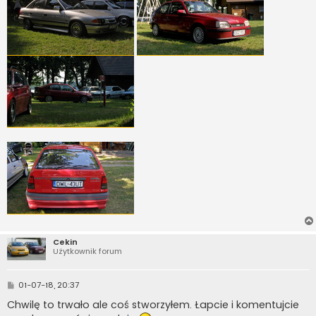
Cekin
Użytkownik forum
P
01-07-18, 20:37
o
s
Chwilę to trwało ale coś stworzyłem. Łapcie i komentujcie
t