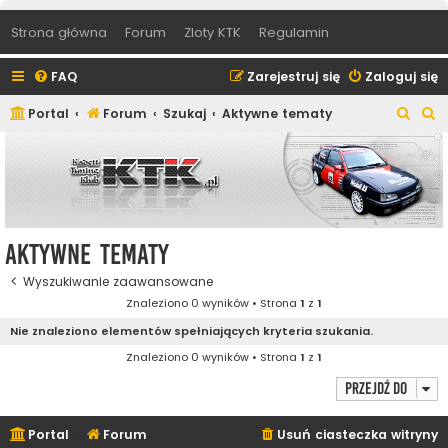
Strona główna
Forum
Zloty KTK
Regulamin
FAQ
Zarejestruj się
Zaloguj się
S
S
Portal
Forum
Szukaj
Aktywne tematy
z
z
u
u
k
k
a
a
j
j
Aktywne tematy
Wyszukiwanie zaawansowane
Znaleziono 0 wyników • Strona
1
z
1
Nie znaleziono elementów spełniających kryteria szukania.
Znaleziono 0 wyników • Strona
1
z
1
Przejdź do
Portal
Forum
Usuń ciasteczka witryny