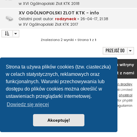
w
XVI Ogólnopolski Zlot KTK 2018
XV OGÓLNOPOLSKI ZLOT KTK - info
Ostatni post autor:
rodzyneck
«
26-04-17, 21:38
w
XV Ogólnopolski Zlot KTK 2017
Znaleziono 2 wyniki • Strona
1
z
1
Przejdź do
Portal
Forum
Usuń ciasteczka witryny
Strona ta używa plików cookies (tzw. ciasteczka)
Kontakt z nami
w celach statystycznych, reklamowych oraz
funkcjonalnych. Warunki przechowywania lub
Flat Style by
Ian Bradley
dostępu do plików cookies można określić w
Technologię dostarcza
phpBB
® Forum Software © phpBB Limited
Polski pakiet językowy dostarcza
phpBB.pl
ustawieniach przeglądarki internetowej.
Custom Code
extension for phpBB
Dowiedz się więcej
Zasady ochrony danych osobowych
|
Regulamin
Akceptuję!