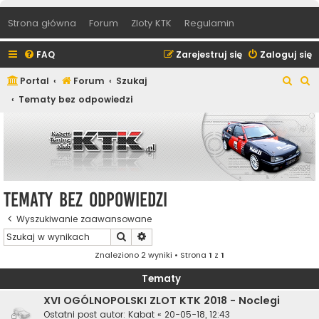
Strona główna
Forum
Zloty KTK
Regulamin
FAQ
Zarejestruj się
Zaloguj się
S
S
Portal
Forum
Szukaj
z
z
Tematy bez odpowiedzi
u
u
k
k
a
a
j
j
Tematy bez odpowiedzi
Wyszukiwanie zaawansowane
Szukaj
Wyszukiwanie zaawansowane
Znaleziono 2 wyniki • Strona
1
z
1
Tematy
XVI OGÓLNOPOLSKI ZLOT KTK 2018 - Noclegi
Ostatni post autor:
Kabat
«
20-05-18, 12:43