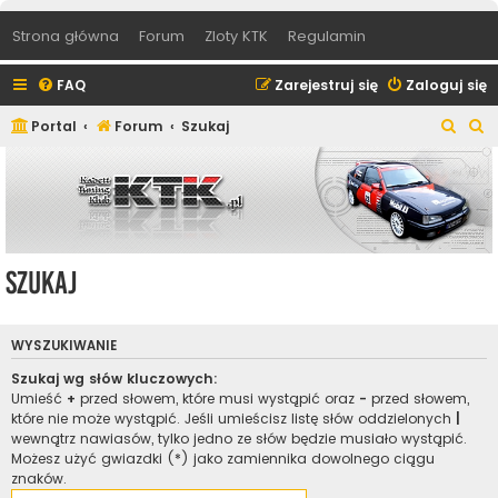
Strona główna
Forum
Zloty KTK
Regulamin
FAQ
Zarejestruj się
Zaloguj się
S
S
Portal
Forum
Szukaj
z
z
u
u
k
k
a
a
j
j
Szukaj
WYSZUKIWANIE
Szukaj wg słów kluczowych:
Umieść
+
przed słowem, które musi wystąpić oraz
-
przed słowem,
które nie może wystąpić. Jeśli umieścisz listę słów oddzielonych
|
wewnątrz nawiasów, tylko jedno ze słów będzie musiało wystąpić.
Możesz użyć gwiazdki (*) jako zamiennika dowolnego ciągu
znaków.