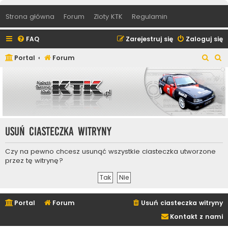
Strona główna
Forum
Zloty KTK
Regulamin
FAQ
Zarejestruj się
Zaloguj się
S
S
Portal
Forum
z
z
u
u
k
k
a
a
j
j
Usuń ciasteczka witryny
Czy na pewno chcesz usunąć wszystkie ciasteczka utworzone
przez tę witrynę?
Portal
Forum
Usuń ciasteczka witryny
Kontakt z nami