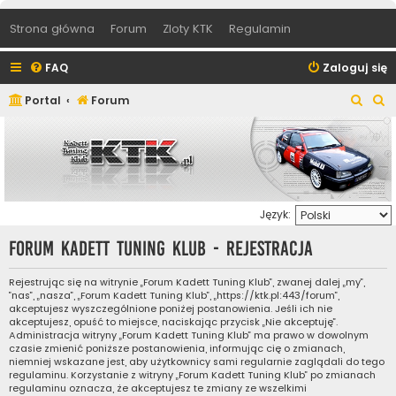
Strona główna
Forum
Zloty KTK
Regulamin
FAQ
Zaloguj się
S
S
Portal
Forum
z
z
u
u
k
k
a
a
Język:
j
j
Forum Kadett Tuning Klub - Rejestracja
Rejestrując się na witrynie „Forum Kadett Tuning Klub”, zwanej dalej „my”,
”nas”, „nasza”, „Forum Kadett Tuning Klub”, „https://ktk.pl:443/forum”,
akceptujesz wyszczególnione poniżej postanowienia. Jeśli ich nie
akceptujesz, opuść to miejsce, naciskając przycisk „Nie akceptuję”.
Administracja witryny „Forum Kadett Tuning Klub” ma prawo w dowolnym
czasie zmienić poniższe postanowienia, informując cię o zmianach,
niemniej wskazane jest, aby użytkownicy sami regularnie zaglądali do tego
regulaminu. Korzystanie z witryny „Forum Kadett Tuning Klub” po zmianach
regulaminu oznacza, że akceptujesz te zmiany ze wszelkimi