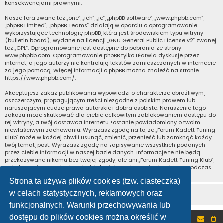
konsekwencjami prawnymi.
Nasze fora zwane też „one”, „ich”, „je”, „phpBB software”, „www.phpbb.com”,
„phpBB Limited”, „phpBB Teams” działają w oparciu o oprogramowanie
wykorzystujące technologię phpBB, która jest środowiskiem typu witryny
(bulletin board), wydane na licencji „
GNU General Public License v2
” zwanej
też „GPL”. Oprogramowanie jest dostępne do pobrania ze strony
www.phpbb.com
. Oprogramowanie phpBB tylko ułatwia dyskusje przez
internet, a jego autorzy nie kontrolują tekstów zamieszczanych w internecie
za jego pomocą. Więcej informacji o phpBB można znaleźć na stronie
https://www.phpbb.com/
.
Akceptujesz zakaz publikowania wypowiedzi o charakterze obraźliwym,
oszczerczym, propagującym treści niezgodne z polskim prawem lub
naruszającym cudze prawa autorskie i dobra osobiste. Naruszenie tego
zakazu może skutkować dla ciebie całkowitym zablokowaniem dostępu do
tej witryny, a twój dostawca internetu zostanie powiadomiony o twoim
niewłaściwym zachowaniu. Wyrażasz zgodę na to, że „Forum Kadett Tuning
Klub” może w każdej chwili usunąć, zmienić, przenieść lub zamknąć każdy
twój temat, post. Wyrażasz zgodę na zapisywanie wszystkich podanych
przez ciebie informacji w naszej bazie danych. Informacje te nie będą
przekazywane nikomu bez twojej zgody, ale ani „Forum Kadett Tuning Klub”,
ani phpBB nie ponosi odpowiedzialności za włamania do witryny, podczas
których może dojść do kradzieży danych.
Strona ta używa plików cookies (tzw. ciasteczka)
w celach statystycznych, reklamowych oraz
funkcjonalnych. Warunki przechowywania lub
dostępu do plików cookies można określić w
Portal
Forum