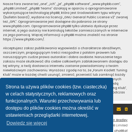
Nasze fora zwane też „one”, „ich”, „je”, „phpBB software”, „www.phpbb.com”,
„phpBB Limited”, „phpBB Teams” działają w oparciu o oprogramowanie
wykorzystujące technologię phpBB, która jest środowiskiem typu witryny
(bulletin board), wydane na licencji „
GNU General Public License v2
” zwanej
też „GPL”. Oprogramowanie jest dostępne do pobrania ze strony
www.phpbb.com
. Oprogramowanie phpBB tylko ułatwia dyskusje przez
internet, a jego autorzy nie kontrolują tekstów zamieszczanych w internecie
za jego pomocą. Więcej informacji o phpBB można znaleźć na stronie
https://www.phpbb.com/
.
Akceptujesz zakaz publikowania wypowiedzi o charakterze obraźliwym,
oszczerczym, propagującym treści niezgodne z polskim prawem lub
naruszającym cudze prawa autorskie i dobra osobiste. Naruszenie tego
zakazu może skutkować dla ciebie całkowitym zablokowaniem dostępu do
tej witryny, a twój dostawca internetu zostanie powiadomiony o twoim
niewłaściwym zachowaniu. Wyrażasz zgodę na to, że „Forum Kadett Tuning
Klub” może w każdej chwili usunąć, zmienić, przenieść lub zamknąć każdy
twój temat, post. Wyrażasz zgodę na zapisywanie wszystkich podanych
przez ciebie informacji w naszej bazie danych. Informacje te nie będą
Strona ta używa plików cookies (tzw. ciasteczka)
przekazywane nikomu bez twojej zgody, ale ani „Forum Kadett Tuning Klub”,
ani phpBB nie ponosi odpowiedzialności za włamania do witryny, podczas
w celach statystycznych, reklamowych oraz
których może dojść do kradzieży danych.
funkcjonalnych. Warunki przechowywania lub
dostępu do plików cookies można określić w
Portal
Forum
ustawieniach przeglądarki internetowej.
Flat Style by
Ian Bradley
Dowiedz się więcej
Technologię dostarcza
phpBB
® Forum Software © phpBB Limited
Polski pakiet językowy dostarcza
phpBB.pl