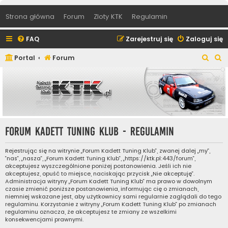
Strona główna
Forum
Zloty KTK
Regulamin
FAQ
Zarejestruj się
Zaloguj się
S
S
Portal
Forum
z
z
u
u
k
k
a
a
j
j
Forum Kadett Tuning Klub - Regulamin
Rejestrując się na witrynie „Forum Kadett Tuning Klub”, zwanej dalej „my”,
”nas”, „nasza”, „Forum Kadett Tuning Klub”, „https://ktk.pl:443/forum”,
akceptujesz wyszczególnione poniżej postanowienia. Jeśli ich nie
akceptujesz, opuść to miejsce, naciskając przycisk „Nie akceptuję”.
Administracja witryny „Forum Kadett Tuning Klub” ma prawo w dowolnym
czasie zmienić poniższe postanowienia, informując cię o zmianach,
niemniej wskazane jest, aby użytkownicy sami regularnie zaglądali do tego
regulaminu. Korzystanie z witryny „Forum Kadett Tuning Klub” po zmianach
regulaminu oznacza, że akceptujesz te zmiany ze wszelkimi
konsekwencjami prawnymi.