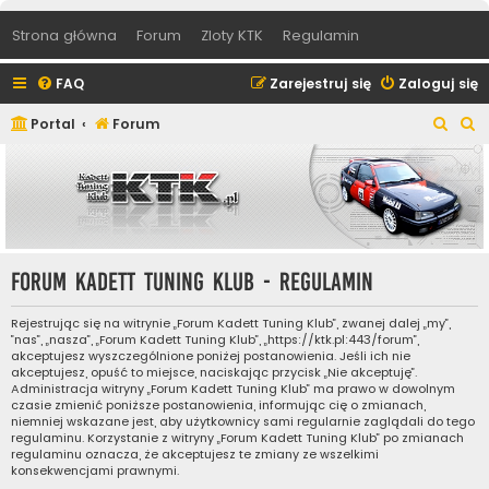
Strona główna
Forum
Zloty KTK
Regulamin
FAQ
Zarejestruj się
Zaloguj się
S
S
Portal
Forum
z
z
u
u
k
k
a
a
j
j
Forum Kadett Tuning Klub - Regulamin
Rejestrując się na witrynie „Forum Kadett Tuning Klub”, zwanej dalej „my”,
”nas”, „nasza”, „Forum Kadett Tuning Klub”, „https://ktk.pl:443/forum”,
akceptujesz wyszczególnione poniżej postanowienia. Jeśli ich nie
akceptujesz, opuść to miejsce, naciskając przycisk „Nie akceptuję”.
Administracja witryny „Forum Kadett Tuning Klub” ma prawo w dowolnym
czasie zmienić poniższe postanowienia, informując cię o zmianach,
niemniej wskazane jest, aby użytkownicy sami regularnie zaglądali do tego
regulaminu. Korzystanie z witryny „Forum Kadett Tuning Klub” po zmianach
regulaminu oznacza, że akceptujesz te zmiany ze wszelkimi
konsekwencjami prawnymi.