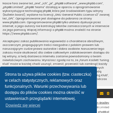
Nasze fora zwane też „one”, „ich”, „je”, „phpBB software”, „www.phpbb.com”,
„phpBB Limited”, „phpBB Teams” działają w oparciu o oprogramowanie
wykorzystujące technologię phpBB, która jest środowiskiem typu witryny
(bulletin board), wydane na licencji „
GNU General Public License v2
” zwanej
też „GPL”. Oprogramowanie jest dostępne do pobrania ze strony
www.phpbb.com
. Oprogramowanie phpBB tylko ułatwia dyskusje przez
internet, a jego autorzy nie kontrolują tekstów zamieszczanych w internecie
za jego pomocą. Więcej informacji o phpBB można znaleźć na stronie
https://www.phpbb.com/
.
Akceptujesz zakaz publikowania wypowiedzi o charakterze obraźliwym,
oszczerczym, propagującym treści niezgodne z polskim prawem lub
naruszającym cudze prawa autorskie i dobra osobiste. Naruszenie tego
zakazu może skutkować dla ciebie całkowitym zablokowaniem dostępu do
tej witryny, a twój dostawca internetu zostanie powiadomiony o twoim
niewłaściwym zachowaniu. Wyrażasz zgodę na to, że „Forum Kadett Tuning
Klub” może w każdej chwili usunąć, zmienić, przenieść lub zamknąć każdy
twój temat, post. Wyrażasz zgodę na zapisywanie wszystkich podanych
przez ciebie informacji w naszej bazie danych. Informacje te nie będą
Strona ta używa plików cookies (tzw. ciasteczka)
przekazywane nikomu bez twojej zgody, ale ani „Forum Kadett Tuning Klub”,
ani phpBB nie ponosi odpowiedzialności za włamania do witryny, podczas
w celach statystycznych, reklamowych oraz
których może dojść do kradzieży danych.
funkcjonalnych. Warunki przechowywania lub
dostępu do plików cookies można określić w
Portal
Forum
ustawieniach przeglądarki internetowej.
Flat Style by
Ian Bradley
Dowiedz się więcej
Technologię dostarcza
phpBB
® Forum Software © phpBB Limited
Polski pakiet językowy dostarcza
phpBB.pl